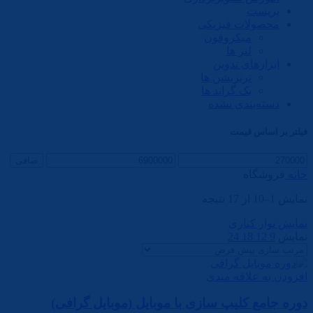
پریست
محصولات فیزیکی
میکروفون
لنز ها
ابزارهای تدوین
ترنزیشن ها
بک گراند ها
دسته‌بندی نشده
فیلتر بر اساس قیمت
صافی
خانه
فروشگاه
نمایش 1–10 از 17 نتیجه
نمایش نوار کناری
نمایش
9
12
18
24
افزودن به علاقه مندی
دوره جامع کلیپ سازی با موبایل (موبایل گرافی)