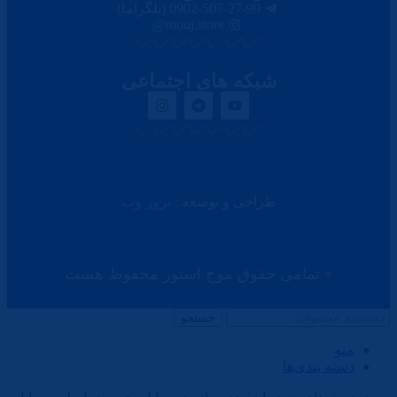
0902-507-27-99 (تلگراما)
mouj.store@
شبکه های اجتماعی
طراحی و توسعه :
بروز وب
♦
تمامی حقوق موج استور محفوظ هست
جستجو
منو
دسته بندی‌ها